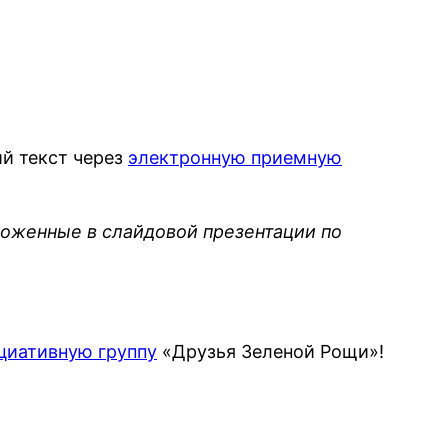
ий текст через
электронную приемную
ложенные в слайдовой презентации по
циативную группу
«Друзья Зеленой Рощи»!