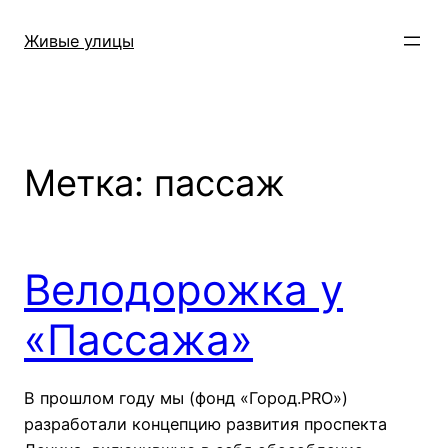
Перейти
к
Живые улицы
содержимому
Метка:
пассаж
Велодорожка у
«Пассажа»
В прошлом году мы (фонд «Город.PRO»)
разработали концепцию развития проспекта